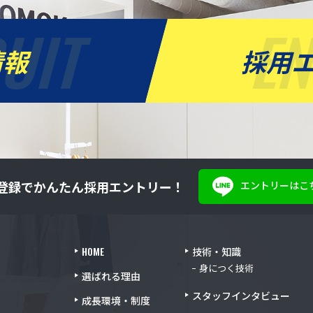
UIT
E
情報
採用
登録でかんたん採用エントリー！
エントリーはこ
HOME
技術・知識
身につく技術
選ばれる理由
スタッフインタビュー
成長環境・制度