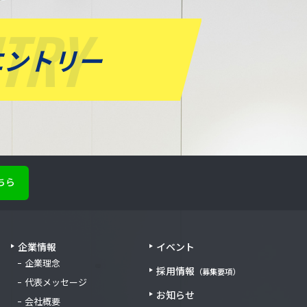
NTRY
エントリー
ちら
企業情報
イベント
企業理念
採用情報
（募集要項）
代表メッセージ
お知らせ
会社概要