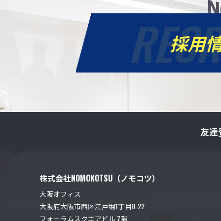
RECR
採用
友達
株式会社NOMOKOTSU（ノモコツ）
大阪オフィス
大阪府大阪市西区江戸堀1丁目8-22
フォーラムスクエアビル 7階