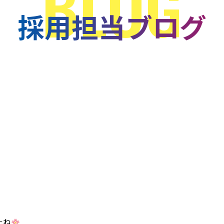
BLOG
採用担当ブログ
たね