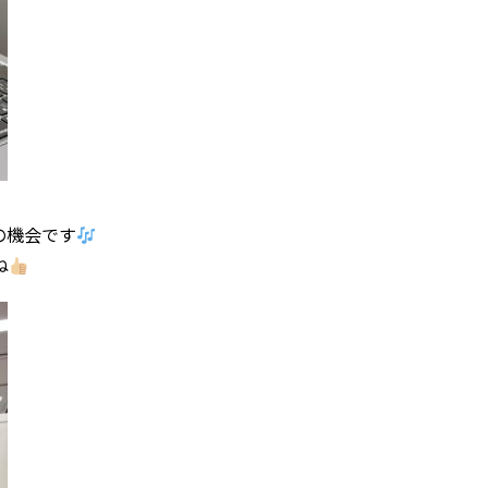
の機会です
ね