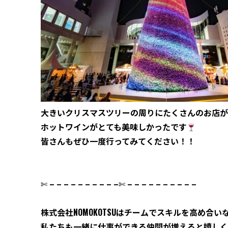
大きいクリスマスツリーの周りにたくさんのお店が
ホットワインがとても美味しかったです
皆さんもぜひ一度行ってみてください！！
✄
– – – – – – – – – –
✄
– – – – – – – – – –
株式会社
NOMOKOTSU
はチームでスキルを高め合い
私たちも一緒に仕事ができる仲間が増えると嬉しく