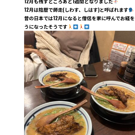
12
月も残すところあと
1
週間となりました
12
月は陰暦で師走
(
しわす、しはす
)
と呼ばれます
昔の日本では
12
月になると僧侶を家に呼んでお経を
うになったそうです