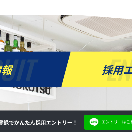
UIT
E
情報
採用
登録でかんたん採用エントリー！
エントリーはこ